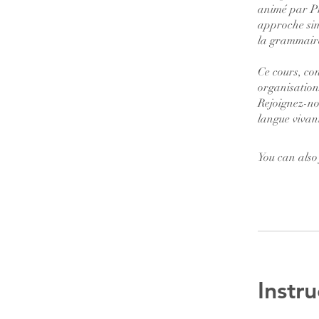
animé par Pr
approche simp
la grammaire
Ce cours, co
organisations
Rejoignez-no
langue vivant
You can also
Instru