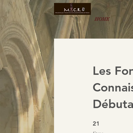
HOME
Les Fo
Connais
Débuta
21 Steps
21