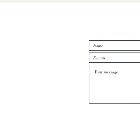
Let's be in touch!
s
 Worldwide
Our Events & Trips
TIFF 2025 MOVIE FANON