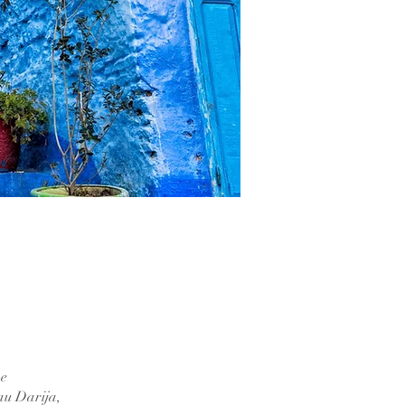
me
au Darija,