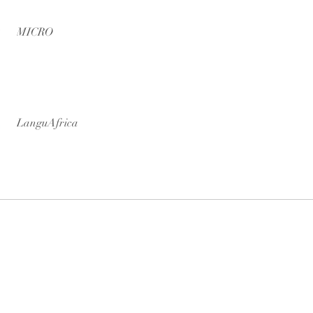
MICRO
LanguAfrica