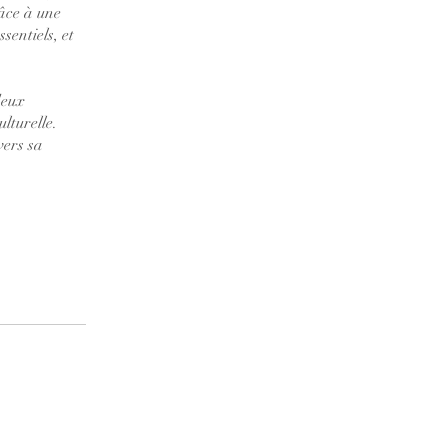
âce à une
sentiels, et
deux
lturelle.
vers sa