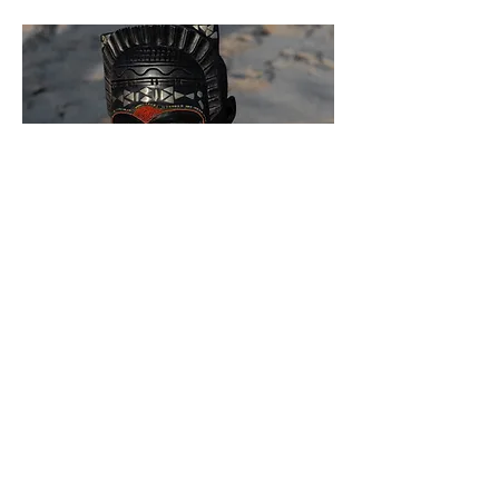
le lingala
Apprendre le Lingala ici avec
MICRO
Nous Écrire