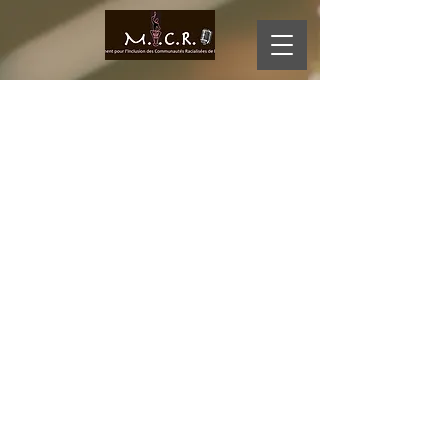
MI
CR
O